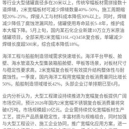
等行业大型储罐直径多在20米以上，传统窄幅板材需拼接数十
道焊缝，2米宽幅板材可减少焊缝数量40%–50%，施工周期缩
短20%–25%，焊接人工与材料成本降低30%以上。同时，焊缝
减少降低了腐蚀泄漏风险，储罐使用寿命延长5–8年，维护成
本大幅下降。5月上旬，国内某石化企业新建10万立方米原油
储罐项目，全部采用2米宽幅316L+Q345R复合板，单罐减少
焊缝长度超500米，综合成本降低18%。
海洋工程与船舶制造领域需求快速增长。海洋平台甲板、舱
壁、海水管道及大型集装箱船舱壁、甲板等场景，对板材尺寸
与稳定性要求高，2米宽幅复合板可有效提升结构整体性与耐
腐蚀性。一季度，国内海洋工程用宽幅复合板消费量同比增长
50%，船舶制造领域增长42%，头部企业订单排期已至6月。
业内分析认为，大型工程建设持续推进为宽幅复合板提供广阔
市场空间，预计2026年国内2米宽幅不锈钢复合板消费量将突
破8万吨，市场规模超10亿元。企业需持续优化宽幅板材生产
工艺，提升产品质量稳定性，丰富材质与规格组合，同时加强
与大型工程设计、施工企业协同，推广宽幅化应用方案，进一