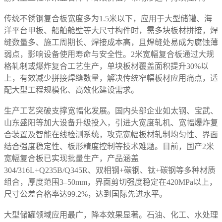
传统不锈钢复合板宽度多为1.5米以下，应用于大型储罐、海
洋平台甲板、船舶舱壁等大尺寸构件时，需多块板材拼接，焊
缝数量多、施工周期长、焊接成本高，且焊缝处易成为腐蚀薄
弱点，影响设备使用寿命与安全性。2米宽幅复合板通过大规
格轧制或爆炸复合工艺生产，单块板材覆盖面积提升30%以
上，有效减少拼接焊缝数量，解决传统窄幅板材应用痛点，适
配大型工程规模化、高效化建设需求。
生产工艺突破支撑宽幅化发展。国内头部企业如太钢、宝武、
山东盛阳等加大设备升级投入，引进大宽度轧机、宽幅爆炸复
合装置及智能在线检测系统，攻克宽幅板材轧制均匀性、界面
结合强度稳定性、板形精度控制等技术难题。目前，国产2米
宽幅复合板已实现批量生产，产品涵盖
304/316L+Q235B/Q345R、双相钢+碳钢、钛+碳钢等多种材质
组合，厚度范围3–50mm，界面剪切强度稳定在420MPa以上，
尺寸公差合格率达99.2%，达到国际先进水平。
大型储罐领域应用最广，降本效果显著。石油、化工、水处理