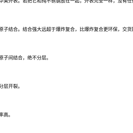
华美外表。若把它和纯不锈钢放在一起，外表完全一样，没有任
子结合。结合强大远超于爆炸复合，比爆炸复合更环保，交货期快，
原子间结合，绝不分层。
分层开裂。
率高。